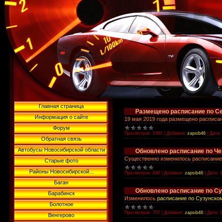
Главная страница
Размещено расписание по С
Информация о сайте
19 мая 2019 года размещено расписа
Форум
Просмотров:
1360
|
Добавил:
zapsib46
|
Дата:
Обратная связь
Автобусы Новосибирской области
Обновлено расписание по Ч
Существенно изменилось расписание
Старые фото
Районы Новосибирской...
Просмотров:
846
|
Добавил:
zapsib46
|
Дата:
Баган
Обновлено расписание по С
Барабинск
Изменилось
расписание по Сузунско
Болотное
Просмотров:
757
|
Добавил:
zapsib46
|
Дата:
Венгерово