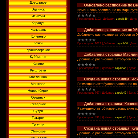
Довольное
Обновлено расписание по Ве
Здвинск
Изменилось расписание на маршруте
Искитим
Просмотров:
1102
|
Добавил:
zapsib46
|
Дата:
Карасук
Колывань
Добавлено расписание по Уб
Добавлено расписание автобусов из У
Коченево
Кочки
Просмотров:
1012
|
Добавил:
zapsib46
|
Дата:
Краснозёрское
Добавлена страница Маслян
Куйбышев
Добавлено расписание автобусов по 
Купино
Просмотров:
661
|
Добавил:
zapsib46
|
Дата:
Кыштовка
Маслянино
Создана новая страница: Ис
Мошково
Размещено автобусное раписание по
Новосибирск
Просмотров:
767
|
Добавил:
zapsib46
|
Дата:
Ордынск
Добавлена страница: Кочене
Северное
Размещено автобусное расписание по
Сузун
Татарск
Просмотров:
691
|
Добавил:
zapsib46
|
Дата:
Тогучин
Создана новая страница: Ку
Убинское
Добавлено расписание автобусов по 