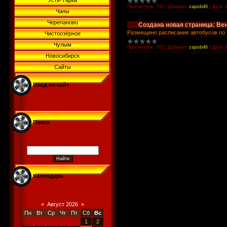
Усть-Тарка
Просмотров:
732
|
Добавил:
zapsib46
|
Дата:
Чаны
Черепаново
Создана новая страница: Ве
Размещено расписание автобусов по 
Чистоозёрное
Чулым
Просмотров:
782
|
Добавил:
zapsib46
|
Дата:
Новосибирск
Сайты
Вход на сайт
Поиск
Календарь
«
Август 2026
»
Пн
Вт
Ср
Чт
Пт
Сб
Вс
1
2