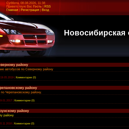
Суббота, 08.08.2026, 11:38
Приветствую Вас
Гость
|
RSS
Главная
|
Регистрация
|
Вход
Новосибирская 
еверному району
ние автобусов по Северному району
19.05.2019
|
Комментарии (0)
ерепановскому району
 по Черепановскому району.
19.01.2017
|
Комментарии (0)
узунскому району
му району
20.11.2016
|
Комментарии (0)