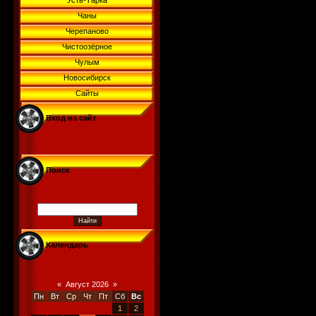
Усть-Тарка
Чаны
Черепаново
Чистоозёрное
Чулым
Новосибирск
Сайты
Вход на сайт
Поиск
Календарь
«
Август 2026
»
Пн
Вт
Ср
Чт
Пт
Сб
Вс
1
2