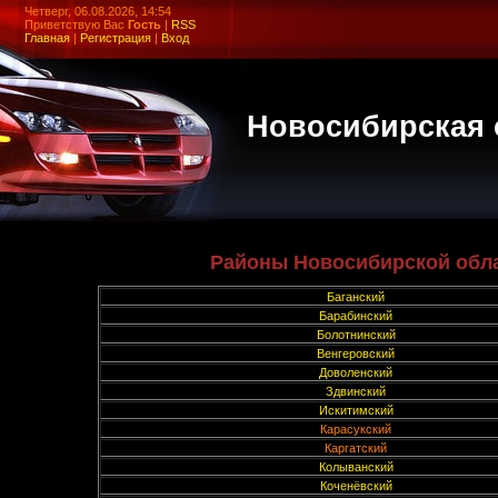
Четверг, 06.08.2026, 14:54
Приветствую Вас
Гость
|
RSS
Главная
|
Регистрация
|
Вход
Новосибирская 
Районы Новосибирской обла
Баганский
Барабинский
Болотнинский
Венгеровский
Доволенский
Здвинский
Искитимский
Карасукский
Каргатский
Колыванский
Коченёвский