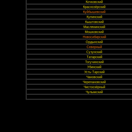
Кочковский
Краснозёрский
Куйбышевский
Купинский
Кыштовский
Маслянинский
Мошковский
Новосибирский
Ордынский
Северный
Сузунский
Татарский
Тогучинский
Убинский
Усть-Тарский
Чановский
Черепановский
Чистоозёрный
Чулымский