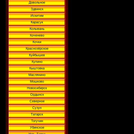
Довольное
Здвинск
Искитим
Карасук
Колывань
Коченево
Кочки
Краснозёрское
Куйбышев
Купино
Кыштовка
Маслянино
Мошково
Новосибирск
Ордынск
Северное
Сузун
Татарск
Тогучин
Убинское