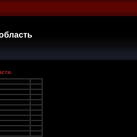
область
сти.