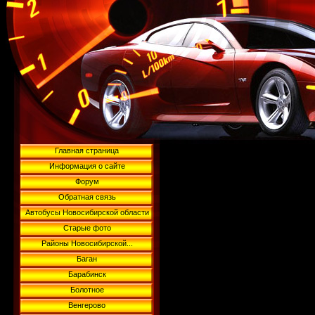
Главная страница
Информация о сайте
Форум
Обратная связь
Автобусы Новосибирской области
Старые фото
Районы Новосибирской...
Баган
Барабинск
Болотное
Венгерово