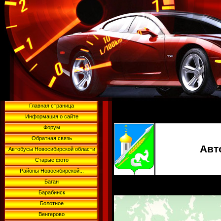
Главная страница
Информация о сайте
Форум
Обратная связь
Авт
Автобусы Новосибирской области
Старые фото
Районы Новосибирской...
Баган
Барабинск
Болотное
Венгерово