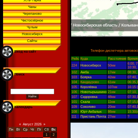
Усть-Тарка
Чаны
Черепаново
Чистоозёрное
Чулым
Новосибирск
Сайты
Телефон диспетчера автовокза
Вход на сайт
Рейс
Куда
Расстояние
Время
6:00, 7
224
Новосибирск
50км
10:30, 
102
Амба
17км
08:30,
Поиск
103
Боярка
42км
07:40,
104
Кандаурово
61км
06:35,
105
Королёвка
107км
16:15 
106
Новотырышкино
21км
07:10,
107
Сидоровка
48км
07:30,
101
Скала
11км
07:15,
109
Соколово
20км
07:40,
Календарь
108
Юрт-Акбалык
86км
15:30(
111
Пристань Почта
27км
?
«
Август 2026
»
Пн
Вт
Ср
Чт
Пт
Сб
Вс
1
2