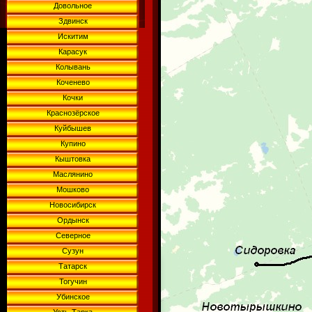
Довольное
Здвинск
Искитим
Карасук
Колывань
Коченево
Кочки
Краснозёрское
Куйбышев
Купино
Кыштовка
Маслянино
Мошково
Новосибирск
Ордынск
Северное
Сузун
Татарск
Тогучин
Убинское