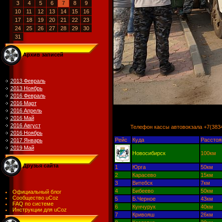
3
4
5
6
7
8
9
10
11
12
13
14
15
16
17
18
19
20
21
22
23
24
25
26
27
28
29
30
31
Архив записей
2013 Февраль
2013 Ноябрь
2016 Февраль
2016 Март
2016 Апрель
2016 Май
2016 Август
Телефон кассы автовокзала +7(38349
2016 Ноябрь
Рейс
Куда
Расстоя
2017 Январь
2019 Май
Новосибирск
100км
Друзья сайта
1
Юрга
50км
2
Карасево
15км
3
Витебск
7км
4
Бибеево
50км
Официальный блог
Сообщество uCoz
5
Б.Черное
43км
FAQ по системе
6
Кунчурук
40км
Инструкции для uCoz
7
Кривояш
26км