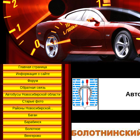
Главная страница
Информация о сайте
Форум
Обратная связь
Авт
Автобусы Новосибирской области
Старые фото
Районы Новосибирской...
Баган
Барабинск
Болотное
Венгерово