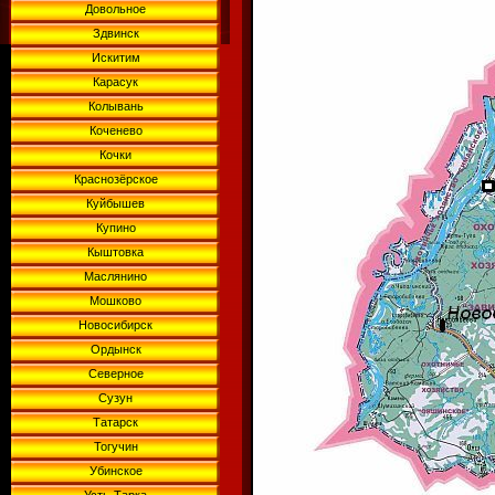
Довольное
Здвинск
Искитим
Карасук
Колывань
Коченево
Кочки
Краснозёрское
Куйбышев
Купино
Кыштовка
Маслянино
Мошково
Новосибирск
Ордынск
Северное
Сузун
Татарск
Тогучин
Убинское