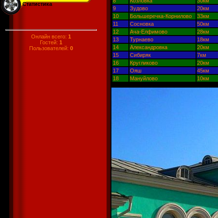
8
Козловка
30км
Статистика
9
Зудово
20км
10
Большеречка-Корнилово
33км
11
Сосновка
50км
12
Ача-Елфимово
28км
Онлайн всего:
1
13
Турнаево
18км
Гостей:
1
14
Александровка
20км
Пользователей:
0
15
Сибиряк
7км
16
Кругликово
20км
17
Ояш
45км
18
Мануйлово
10км