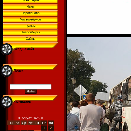
Усть-Тарка
Чаны
Черепаново
Чистоозёрное
Чулым
Новосибирск
Сайты
Вход на сайт
Поиск
Календарь
«
Август 2026
»
Пн
Вт
Ср
Чт
Пт
Сб
Вс
1
2