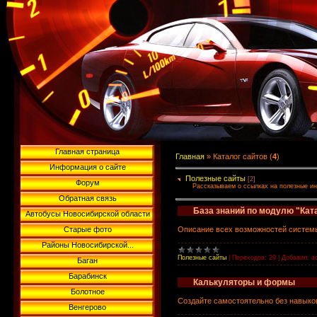
Главная страница
Главная
»
Каталог сайтов
(
4
)
Информация о сайте
Полезные сайты
[2]
Форум
Рассказываем о ссылках на полезные ин
Обратная связь
База знаний по модулю "Кат
Автобусы Новосибирской области
Описание всех возможностей системы
Старые фото
Районы Новосибирской...
Полезные сайты
|
Переходов:
29
|
Добавил:
a
Баган
Барабинск
Калькуляторы и формы
Болотное
Создайте самостоятельно без навыков
Венгерово