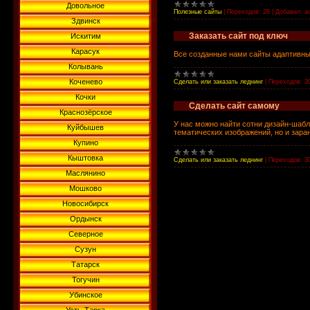
Довольное
Полезные сайты
|
Переходов:
28
|
Добавил:
a
Здвинск
Заказать сайт под ключ
Искитим
Карасук
Все созданные нами сайты адаптивны, 
Колывань
Коченево
Сделать или заказать леднинг
|
Переходов:
3
Кочки
Сделать сайт самому
Краснозёрское
У нас можно найти сотни дизайн-шабл
Куйбышев
тематических изображений, но и зара
Купино
Кыштовка
Сделать или заказать леднинг
|
Переходов:
3
Маслянино
Мошково
Новосибирск
Ордынск
Северное
Сузун
Татарск
Тогучин
Убинское